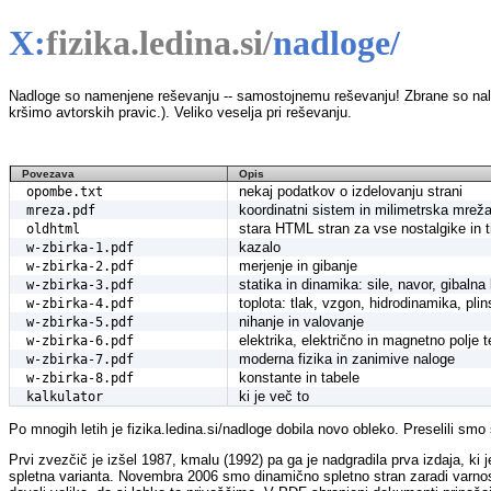
X:
fizika.ledina.si
/
nadloge/
Nadloge so namenjene reševanju -- samostojnemu reševanju! Zbrane so nalog
kršimo avtorskih pravic.). Veliko veselja pri reševanju.
Povezava
Opis
nekaj podatkov o izdelovanju strani
opombe.txt
koordinatni sistem in milimetrska mrež
mreza.pdf
stara HTML stran za vse nostalgike in ti
oldhtml
kazalo
w-zbirka-1.pdf
merjenje in gibanje
w-zbirka-2.pdf
statika in dinamika: sile, navor, gibalna
w-zbirka-3.pdf
toplota: tlak, vzgon, hidrodinamika, plin
w-zbirka-4.pdf
nihanje in valovanje
w-zbirka-5.pdf
elektrika, električno in magnetno polje t
w-zbirka-6.pdf
moderna fizika in zanimive naloge
w-zbirka-7.pdf
konstante in tabele
w-zbirka-8.pdf
ki je več to
kalkulator
Po mnogih letih je fizika.ledina.si/nadloge dobila novo obleko. Preselili smo
Prvi zvezčič je izšel 1987, kmalu (1992) pa ga je nadgradila prva izdaja, ki j
spletna varianta. Novembra 2006 smo dinamično spletno stran zaradi varnos