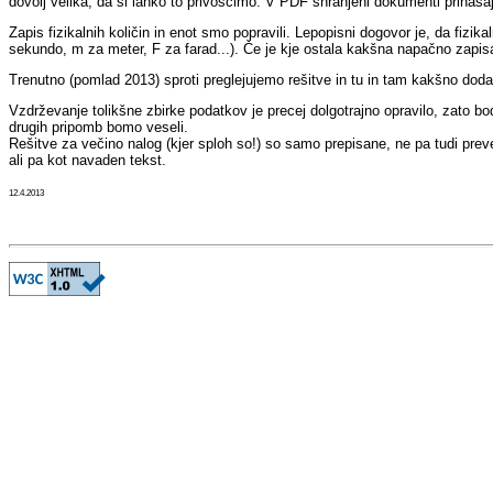
dovolj velika, da si lahko to privoščimo. V PDF shranjeni dokumenti prinaša
Zapis fizikalnih količin in enot smo popravili. Lepopisni dogovor je, da fizik
sekundo, m za meter, F za farad...). Če je kje ostala kakšna napačno zapis
Trenutno (pomlad 2013)
sproti preglejujemo rešitve in tu in tam kakšno dod
Vzdrževanje tolikšne zbirke podatkov je precej dolgotrajno opravilo, zato b
drugih pripomb bomo veseli.
Rešitve za večino nalog (kjer sploh so!) so samo prepisane, ne pa tudi prever
ali pa kot navaden tekst.
12.4.2013