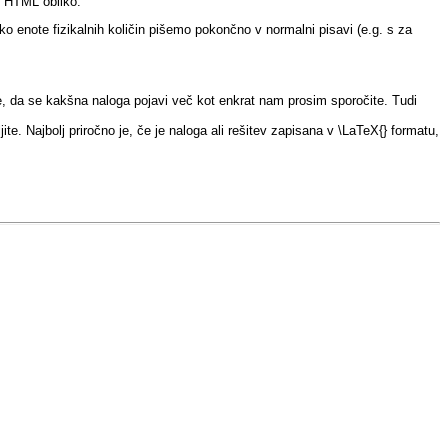
v HTML obliko.
ko enote fizikalnih količin pišemo pokončno v normalni pisavi (e.g. s za
te, da se kakšna naloga pojavi več kot enkrat nam prosim sporočite. Tudi
te. Najbolj priročno je, če je naloga ali rešitev zapisana v \LaTeX{} formatu,