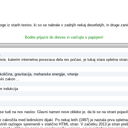
e iz starih testov, ki so se nabrale v zadnjih nekaj desetletjih, in druge 
Bodite prijazni do dreves in varčujte s papirjem!
a
ste, katerim internetna povezava dela res počasi, je tukaj stara spletna stran
 količina, gravitacija, mehanske energije, vrtenje
ski zakon ...
er indukcija
 se tudi na nov naslov. Glavni namen nove obleke je, da bi se na strani pojavil
e zakrožila med ledinskimi dijaki. Po nekaj letih (1997) je nastala prva spletna
tnih razlogov spremenili v statično HTML stran. V začetku 2013 je stran preš