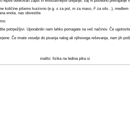
jo lepše oblikovan zapis in enostavnejše urejanje, saj ni potrebno prevajanje 
alne količine pišemo kurzivno (e.g.
s
za pot,
m
za maso,
F
za silo...), medtem 
ana enota, nas obvestite.
amo.
odite potrpežljivi. Uporabniki nam lahko pomagate na več načinov. Če ugotovi
jene. Če imate veselje do pisanja nalog ali njihovega reševanja, nam jih pošlji
mailto: fizika na ledina pika si